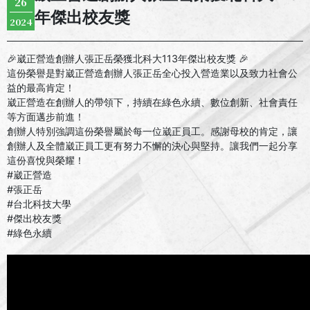
26
年傑出校友獎
2024
🎉崴正營造創辦人張正岳榮獲北科大113年傑出校友獎 🎉
這份榮譽是對崴正營造創辦人張正岳全心投入營造業以及致力社會公
益的最高肯定！
崴正營造在創辦人的帶領下，持續在綠色永續、數位創新、社會責任
等方面邁步前進！
創辦人特別強調這份榮譽屬於每一位崴正員工。感謝母校的肯定，讓
創辦人及全體崴正員工更有努力不懈的決心與堅持。讓我們一起分享
這份喜悅與榮耀！
#崴正營造
#張正岳
#台北科技大學
#傑出校友獎
#綠色永續