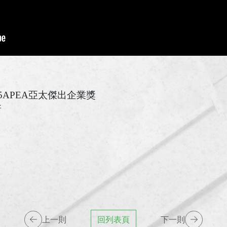
25APEA亞太傑出企業獎
新
上一則
回列表頁
下一則