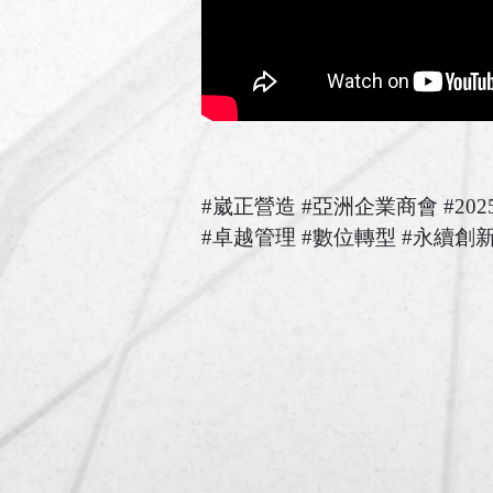
#崴正營造 #亞洲企業商會 #20
#卓越管理 #數位轉型 #永續創