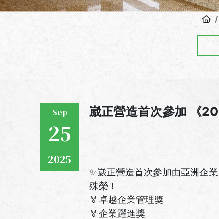
崴正營造首次參加 《2
Sep
25
2025
✨崴正營造首次參加由亞洲企業商
殊榮！
🏅卓越企業管理獎
🏅企業躍進獎