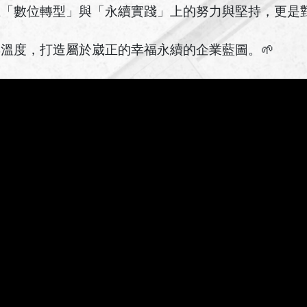
在「數位轉型」與「永續實踐」上的努力與堅持，更是
溫度，打造屬於崴正的幸福永續的企業藍圖。🌱