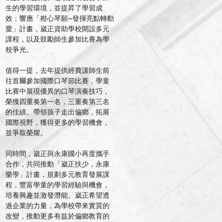
生的學習環境，並提昇了學習成
效；響應「柑心琴願~發揮亮點轉動
愛」計畫，崴正資助學校開設多元
課程，以及鼓勵師生參加比賽為學
校爭光。
值得一提，去年提供經費讓師生前
往首爾參加國際口琴節比賽，學童
比賽中展現優異的口琴演奏技巧，
榮獲四重奏第一名，三重奏第三名
的佳績。帶領孩子走出偏鄉，拓展
國際視野，獲得更多的學習機會，
並爭取榮耀。
同時間，崴正與永康國小再度攜手
合作，共同推動「崴正扶少，永康
樂學」計畫，規劃多元教育發展課
程，豐富學童的學習經驗與機會，
培養興趣並激發潛能。崴正希望透
過企業的力量，為學校帶來實質的
改變，推動更多有益於偏鄉教育的