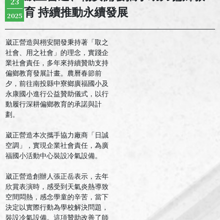
23
育 持續推動永續發展
2025
崴正營造與栩安開發秉持著「取之
社會、用之社會」的理念，實踐企
業社會責任，多年來持續贊助支持
偏鄉教育發展計畫。農曆春節前
夕，前往南投縣中寮鄉廣福國小及
永康國小進行公益贊助儀式，以行
動履行深耕偏鄉教育的承諾與計
劃。
崴正營造本次攜手協力廠商「日誠
空調」，實現企業社會責任，為廣
福國小活動中心裝設冷氣設備。
崴正營造創辦人張正岳表示，去年
欣賞表演時，感受到天氣炎熱導致
空間悶熱，感念學童的辛苦，當下
決定以實際行動為學校解決問題，
裝設冷氣設備。這項贊助改善了師