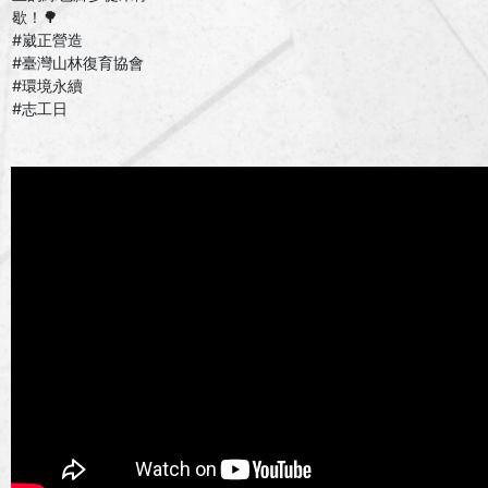
歇！🌳
#崴正營造
#臺灣山林復育協會
#環境永續
#志工日