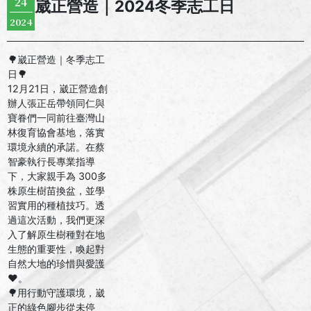
24
崴正營造｜2024冬季志工日
2024
🌳崴正營造｜冬季志工
日🌳
12月21日，崴正營造創
辦人張正岳帶領同仁與
寶眷們一同前往臺灣山
林復育協會基地，落實
環境永續的承諾。在蔡
智豪執行長專業指導
下，大家親手為 300多
株原生樹苗換盆，並學
習實用的種植技巧。透
過這次活動，我們更深
入了解原生樹種對在地
生態的重要性，喚起對
自然大地的珍惜與愛護
❤。
🌳用行動守護環境，崴
正的綠色腳步從未停