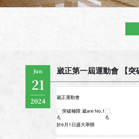
崴正第一屆運動會 【突破極
Jun
21
崴正運動會
2024
突破極限 崴are No.1
於6月1日盛大舉辦