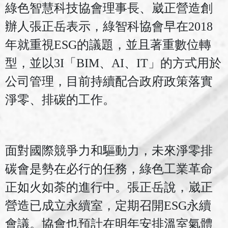
綠色智慧科技協會理事長、崴正營造創
辦人張正岳表示，綠智科協會早在
2018
年就重視
ESG
的議題，並且著重數位轉
型，並以
3I
「
BIM
、
AI
、
IT
」的方式用於
公司管理，目前持續配合政府政策落實
淨零、排碳的工作。
面對國際競爭力和驅動力，未來淨零排
碳會是勢在必行的任務，綠色工業革命
正如火如荼的進行中。張正岳說，崴正
營造已成立永續室，定期召開
ESG
永續
會議。協會也預計在明年安排溫室氣體