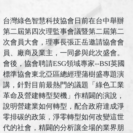
台灣綠色智慧科技協會日前在台中舉辦
第二屆第四次理監事會議暨第二屆第二
次會員大會，理事長張正岳邀請協會會
員、廠商及業主，一同參與此次盛會。
會後，協會聘請
ESG
領域專家
--BSI
英國
標準協會東北亞區總經理蒲樹盛專題演
講，針對目前最熱門的議題「綠色工業
革命及營建轉型契機」作精闢的演說，
說明營建業如何轉型，配合政府達成淨
零排碳的政策，淨零轉型如何改變這世
代的社會，精闢的分析讓全場的業界朋