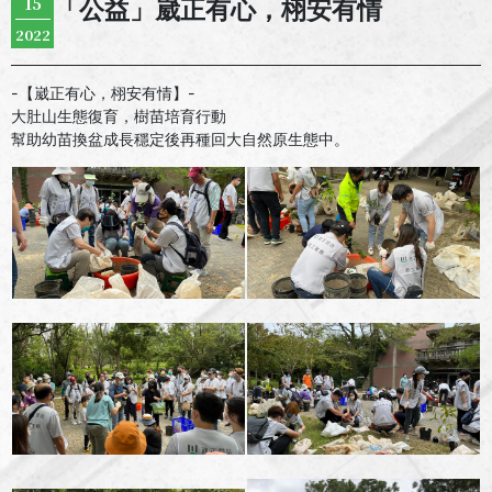
15
「公益」崴正有心，栩安有情
2022
-【崴正有心，栩安有情】-
大肚山生態復育，樹苗培育行動
幫助幼苗換盆成長穩定後再種回大自然原生態中。