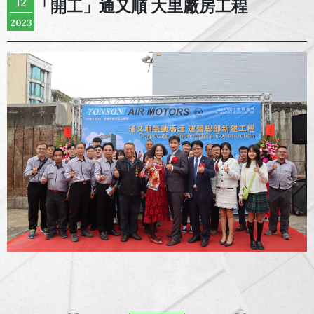
12
「開工」通又順 大里廠房工程
2023