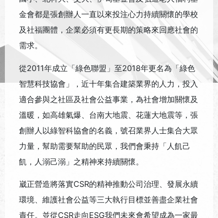
金會都是張創辦人一直以來投注心力持續關懷的學校
及社福團體，企業必須有更長期的策略來回應社會的
需求。
從2011年成立「綠色聯盟」至2018年更名為「綠色
智慧科技協會」，近十年集合建築業界的人力，投入
適合參與之社區及社會公益事業，為社會增加關懷及
溫暖，如高雄氣爆、台南大地震、花蓮大地震等，張
創辦人以綠智科協會的名義，號召業界人士集合大眾
力量，幫助需要幫助的民眾，我們會秉持「人飢己
飢，人溺己溺」之精神來持續關懷。
崴正營造將落實CSR的精神推動公司治理、發展永續
環境、維護社會公益等三大執行目標並善盡企業社會
責任。並從CSR走向ESG我們未來會希望成為一家最